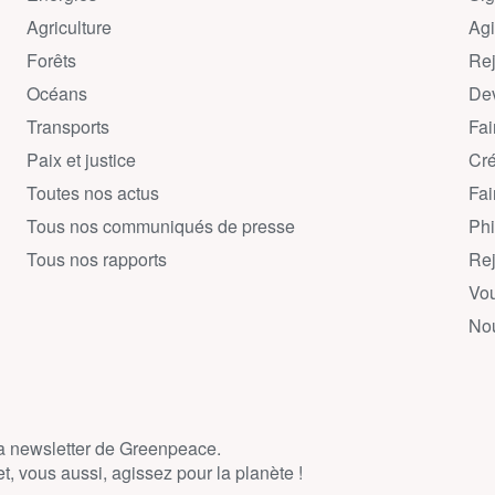
Agriculture
Agi
Forêts
Rej
Océans
Dev
Transports
Fai
Paix et justice
Cré
Toutes nos actus
Fai
Tous nos communiqués de presse
Phi
Tous nos rapports
Rej
Vou
Nou
la newsletter de Greenpeace.
, vous aussi, agissez pour la planète !