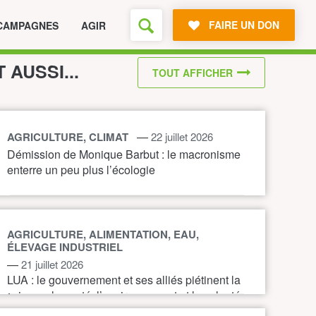
FAIRE UN DON
CAMPAGNES
AGIR
T AUSSI...
TOUT AFFICHER
—
AGRICULTURE, CLIMAT
22 juillet 2026
Démission de Monique Barbut : le macronisme
enterre un peu plus l’écologie
AGRICULTURE, ALIMENTATION, EAU,
ÉLEVAGE INDUSTRIEL
—
21 juillet 2026
LUA : le gouvernement et ses alliés piétinent la
science, la santé, l’environnement et la volonté
citoyenne