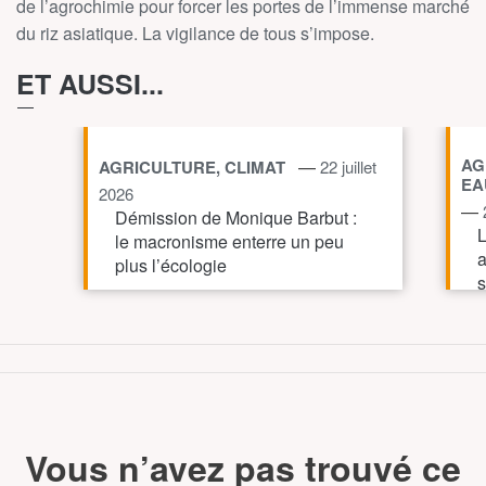
de l’agrochimie pour forcer les portes de l’immense marché
du riz asiatique. La vigilance de tous s’impose.
ET AUSSI...
AG
—
AGRICULTURE, CLIMAT
22 juillet
EA
2026
—
Démission de Monique Barbut :
L
le macronisme enterre un peu
a
plus l’écologie
s
v
TOUT AFFICHE
Vous n’avez pas trouvé ce