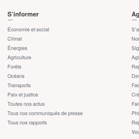
S’informer
Ag
Économie et social
S’a
Climat
Nou
Énergies
Sig
Agriculture
Agi
Forêts
Rej
Océans
Dev
Transports
Fai
Paix et justice
Cré
Toutes nos actus
Fai
Tous nos communiqués de presse
Phi
Tous nos rapports
Rej
Vou