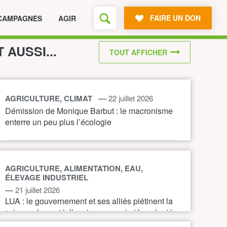
FAIRE UN DON
CAMPAGNES
AGIR
T AUSSI...
TOUT AFFICHER
—
AGRICULTURE, CLIMAT
22 juillet 2026
Démission de Monique Barbut : le macronisme
enterre un peu plus l’écologie
AGRICULTURE, ALIMENTATION, EAU,
ÉLEVAGE INDUSTRIEL
—
21 juillet 2026
LUA : le gouvernement et ses alliés piétinent la
science, la santé, l’environnement et la volonté
citoyenne