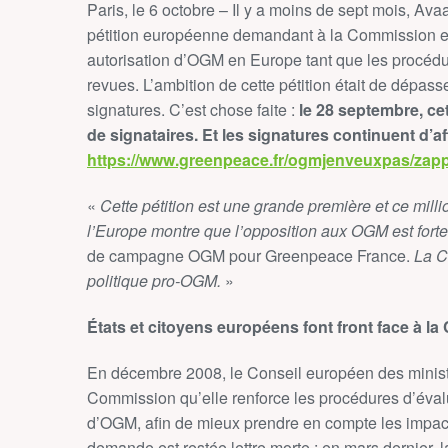
Paris, le 6 octobre – Il y a moins de sept mois, A
pétition européenne demandant à la Commission e
autorisation d’OGM en Europe tant que les procéd
revues. L’ambition de cette pétition était de dépass
signatures. C’est chose faite :
le 28 septembre, cet
de signataires. Et les signatures continuent d’af
https://www.greenpeace.fr/ogmjenveuxpas/zap
«
Cette pétition est une grande première et ce millio
l’Europe montre que l’opposition aux OGM est forte
de campagne OGM pour Greenpeace France.
La C
politique pro-OGM.
»
États et citoyens européens font front face à l
En décembre 2008, le Conseil européen des ministr
Commission qu’elle renforce les procédures d’évalu
d’OGM, afin de mieux prendre en compte les impac
demande est restée lettre morte : en mars dernier, 