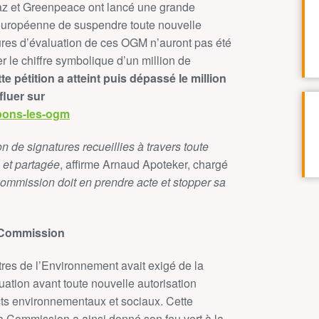
vaaz et Greenpeace ont lancé une grande
uropéenne de suspendre toute nouvelle
ures d’évaluation de ces OGM n’auront pas été
er le chiffre symbolique d’un million de
te pétition a atteint puis dépassé le million
fluer sur
pons-les-ogm
n de signatures recueillies à travers toute
 et partagée
, affirme Arnaud Apoteker, chargé
ommission doit en prendre acte et stopper sa
a Commission
es de l’Environnement avait exigé de la
ation avant toute nouvelle autorisation
ts environnementaux et sociaux. Cette
la Commission a ainsi donné son feu vert à la