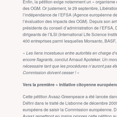
Enfin, la pétition exige notamment un « organisme 
des OGM. Or justement, le 29 septembre, Libération
l’indépendance de l’EFSA (Agence européenne de s
l’évaluation des impacts des OGM). Depuis son arri
présidente du conseil d’administration de l’EFSA, D
dirigeants de l’ILSI (International Life Science Ins
400 entreprises parmi lesquelles Monsanto, BASF, 
«
Les liens incestueux entre autorités en charge d
encore flagrants
, conclut Arnaud Apoteker.
Un mora
nécessaire tant que les procédures n’auront pas é
Commission doivent cesser !
»
Vers la première « initiative citoyenne européen
Cette pétition Avaaz-Greenpeace a été lancée dans 
Défini dans le traité de Lisbonne de décembre 2009,
européens de saisir la Commission européenne. D
Avaaz remettront en mains propres cette pétition 