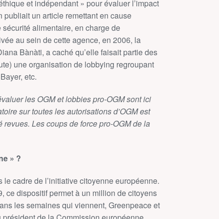
éthique et indépendant » pour évaluer l’impact
 publiait un article remettant en cause
écurité alimentaire, en charge de
vée au sein de cette agence, en 2006, la
iana Bànàti, a caché qu’elle faisait partie des
titute) une organisation de lobbying regroupant
Bayer, etc.
’évaluer les OGM et lobbies pro-OGM sont ici
toire sur toutes les autorisations d’OGM est
té revues. Les coups de force pro-OGM de la
ne » ?
le cadre de l’initiative citoyenne européenne.
 ce dispositif permet à un million de citoyens
ans les semaines qui viennent, Greenpeace et
au président de la Commission européenne,