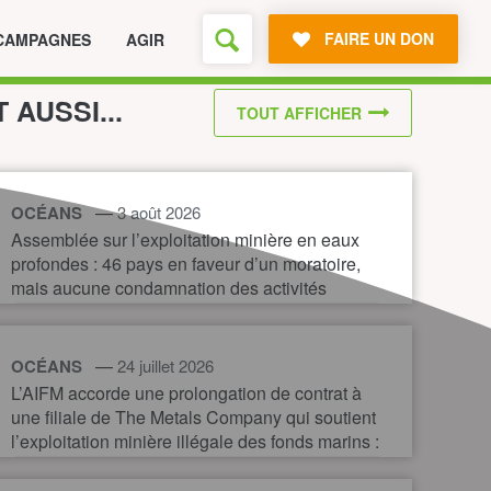
FAIRE UN DON
CAMPAGNES
AGIR
T AUSSI...
TOUT AFFICHER
—
OCÉANS
3 août 2026
Assemblée sur l’exploitation minière en eaux
profondes : 46 pays en faveur d’un moratoire,
mais aucune condamnation des activités
illégales
—
OCÉANS
24 juillet 2026
L’AIFM accorde une prolongation de contrat à
une filiale de The Metals Company qui soutient
l’exploitation minière illégale des fonds marins :
une nouvelle preuve de la nécessité d’un
moratoire immédiat