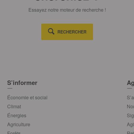
Essayez notre moteur de recherche !
RECHERCHER
S’informer
Ag
Économie et social
S’a
Climat
Nou
Énergies
Sig
Agriculture
Agi
Forêts
Rej