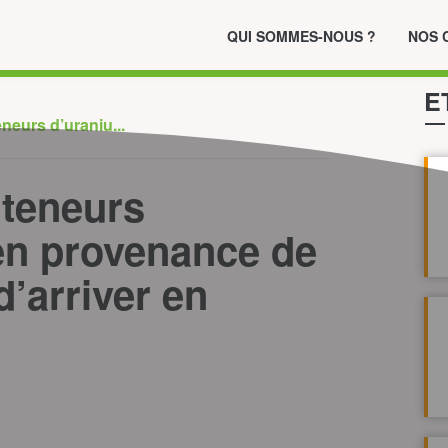
QUI SOMMES-NOUS ?
NOS 
E
eneurs d’uraniu...
nteneurs
en provenance de
’arriver en