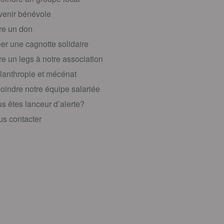
enir bénévole
re un don
er une cagnotte solidaire
re un legs à notre association
lanthropie et mécénat
oindre notre équipe salariée
s êtes lanceur d’alerte?
s contacter