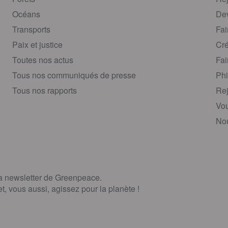
Océans
Dev
Transports
Fai
Paix et justice
Cré
Toutes nos actus
Fai
Tous nos communiqués de presse
Phi
Tous nos rapports
Rej
Vou
Nou
la newsletter de Greenpeace.
, vous aussi, agissez pour la planète !