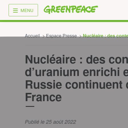
Greenpeace
MENU
Accueil
Espace Presse
Nucléaire : des cont
Nucléaire : des co
d’uranium enrichi 
Russie continuent d
France
Publié le 25 août 2022