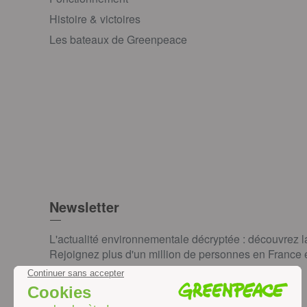
Histoire & victoires
Les bateaux de Greenpeace
Newsletter
L'actualité environnementale décryptée : découvrez 
Rejoignez plus d'un million de personnes en France et
JE M'INSCRIS