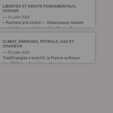
LIBERTÉS ET DROITS FONDAMENTAUX,
OCÉANS
—
23 juillet 2026
« Rochers anti-chalut » : Greenpeace relaxée
par le tribunal administratif de Montpellier
CLIMAT, ÉNERGIES, PÉTROLE, GAZ ET
CHARBON
—
23 juillet 2026
TotalEnergies s’enrichit, la France suffoque :
des ONG appellent à taxer les géants du
pétrole et du gaz pour financer l’action
climatique.