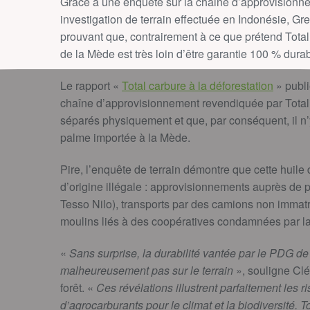
Grâce à une enquête sur la chaine d’approvisionne
investigation de terrain effectuée en Indonésie, 
prouvant que, contrairement à ce que prétend Total, 
de la Mède est très loin d’être garantie 100 % durab
Le rapport «
Total carbure à la déforestation
» publi
chaîne d’approvisionnement revendiquée par Total,
séparés physiquement et que, par conséquent, il n’y 
palme importée à la Mède.
Pire, l’enquête de terrain démontre que cette huil
d’origine illégale : approvisionnements auprès de p
Tesso Nilo), transports par des camions non immatric
moulins liés à des coopératives condamnées par la j
«
Sans surprise, la durabilité vantée par le PDG de 
malheureusement pas sur le terrain
», souligne Cl
forêt. «
Ces révélations illustrent parfaitement les ri
d’agrocarburants pour le climat et la biodiversité. 