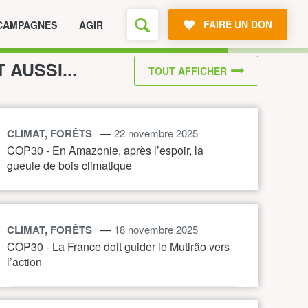
FAIRE UN DON
CAMPAGNES
AGIR
T AUSSI...
TOUT AFFICHER
—
CLIMAT, FORÊTS
22 novembre 2025
COP30 - En Amazonie, après l’espoir, la
gueule de bois climatique
—
CLIMAT, FORÊTS
18 novembre 2025
COP30 - La France doit guider le Mutirão vers
l’action