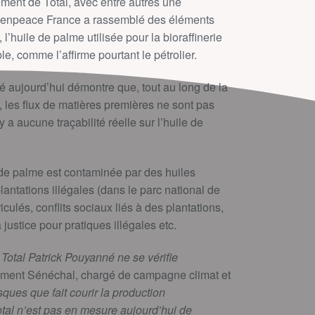
ment de Total, avec entre autres une
Greenpeace France a rassemblé des éléments
l’huile de palme utilisée pour la bioraffinerie
le, comme l’affirme pourtant le pétrolier.
é aujourd’hui démontre que, tout au long de la
 les flux de matières premières ne sont pas
a aucune traçabilité réelle sur l’huile de
e de palme est contaminée par des huiles
lantations illégales (dans le parc national de
ulés, conflits sociaux liés à des plantations,
ustice pour pratiques illégales etc.
Total Patrick Pouyanné ne se vérifie
ément Sénéchal, chargé de campagne climat et
sques que fait courir la production
Total n’est pas en mesure aujourd’hui de