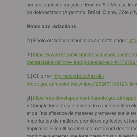
surface agricole française. Environ 5,1 Mha se tro
de déforestation (Argentine, Brésil, Chine, Côte d’Iv
Notes aux rédactions
[1] Photo et vidéos disponibles sur cette page :
htt
[2]
https://www.rtl.fr/emission/rtl-soir-week-end/not
deforestation-affirme-le-pdg-de-total-sur-rtl-77979
[3] Cf. p.19 :
http://www.bouches-du-
rhone.gouv.fr/content/download/27267/163126/
[4]
https://ree.developpement-durable.gouv.fr/rappor
« Compte tenu de son niveau de consommation éle
et de l’insuffisance de matières premières sur le ter
importantes de matières premières agricoles et fore
tropicales. Elle utilise ainsi indirectement des ter
contribue à exercer une forte pression sur la ress