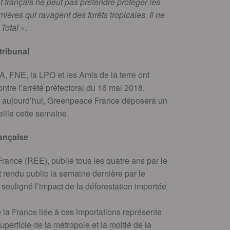
français ne peut pas prétendre protéger les
mières qui ravagent des forêts tropicales. Il ne
Total
».
tribunal
 FNE, la LPO et les Amis de la terre ont
ntre l’arrêté préfectoral du 16 mai 2018.
ic aujourd’hui, Greenpeace France déposera un
ille cette semaine.
rançaise
France (REE), publié tous les quatre ans par le
rendu public la semaine dernière par le
a souligné l’impact de la déforestation importée
 la France liée à ces importations représente
superficie de la métropole et la moitié de la