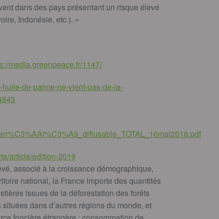
uvent dans des pays présentant un risque élevé
oire, Indonésie, etc.). »
ps://media.greenpeace.fr/1147/
re-huile-de-palme-ne-vient-pas-de-la-
94845
file/arr%C3%AAt%C3%A9_diffusable_TOTAL_16mai2018.pdf
ts/article/edition-2019
vé, associé à la croissance démographique,
ritoire national, la France importe des quantités
stières issues de la déforestation des forêts
res situées dans d’autres régions du monde, et
ource foncière étrangère : consommation de