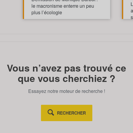
L
le macronisme enterre un peu
a
plus l’écologie
s
v
TOUT AFFICHE
Vous n’avez pas trouvé ce
que vous cherchiez ?
Essayez notre moteur de recherche !
RECHERCHER