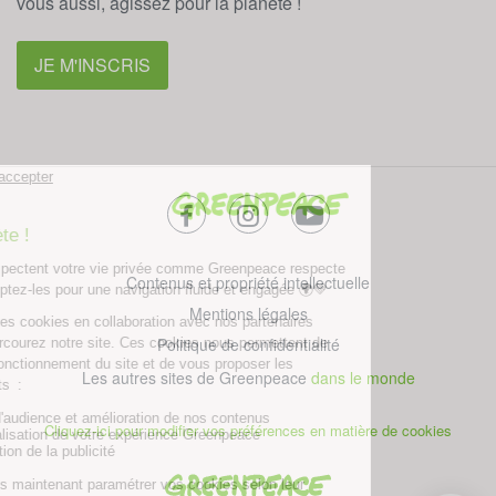
vous aussi, agissez pour la planète !
JE M'INSCRIS
facebook
instagram
youtube
Contenus et propriété intellectuelle
Mentions légales
Politique de confidentialité
Les autres sites de Greenpeace
dans le monde
Cliquez-ici pour modifier vos préférences en matière de cookies
Greenpeace