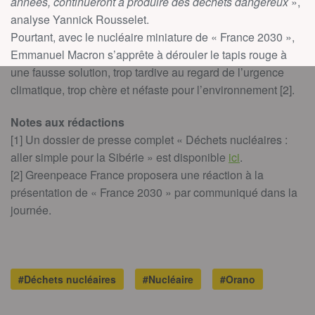
années, continueront à produire des déchets dangereux
»,
analyse Yannick Rousselet.
Pourtant, avec le nucléaire miniature de « France 2030 »,
Emmanuel Macron s’apprête à dérouler le tapis rouge à
une fausse solution, trop tardive au regard de l’urgence
climatique, trop chère et néfaste pour l’environnement [2].
Notes aux rédactions
[1] Un dossier de presse complet « Déchets nucléaires :
aller simple pour la Sibérie » est disponible
ici
.
[2] Greenpeace France proposera une réaction à la
présentation de « France 2030 » par communiqué dans la
journée.
#Déchets nucléaires
#Nucléaire
#Orano