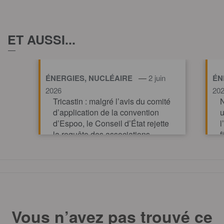
ET AUSSI...
—
ÉNERGIES, NUCLÉAIRE
2 juin
ÉN
2026
20
Tricastin : malgré l’avis du comité
N
d’application de la convention
u
d’Espoo, le Conseil d’État rejette
l
la requête des associations
f
TOUT AFFICHE
Vous n’avez pas trouvé ce