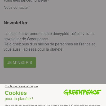
Vous êtes lanceur d’alerte?
Nous contacter
Newsletter
L'actualité environnementale décryptée : découvrez la
newsletter de Greenpeace.
Rejoignez plus d'un million de personnes en France et,
vous aussi, agissez pour la planète !
JE M'INSCRIS
facebook
instagram
youtube