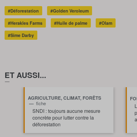
#Déforestation
#Golden Veroleum
#Herakles Farms
#Huile de palme
#Olam
#Sime Darby
ET AUSSI...
AGRICULTURE, CLIMAT, FORÊTS
FO
—
fiche
L
SNDI : toujours aucune mesure
p
concrète pour lutter contre la
a
déforestation