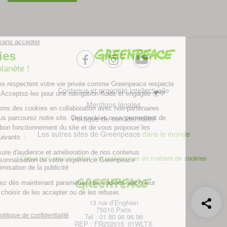
facebook
instagram
youtube
Contenus et propriété intellectuelle
Mentions légales
Politique de confidentialité
Les autres sites de Greenpeace
dans le monde
Cliquez-ici pour modifier vos préférences en matière de cookies
Greenpeace
13 rue d’Enghien
75010 Paris
Tel : 01 80 96 96 96
REP : FR232015_01WLTX