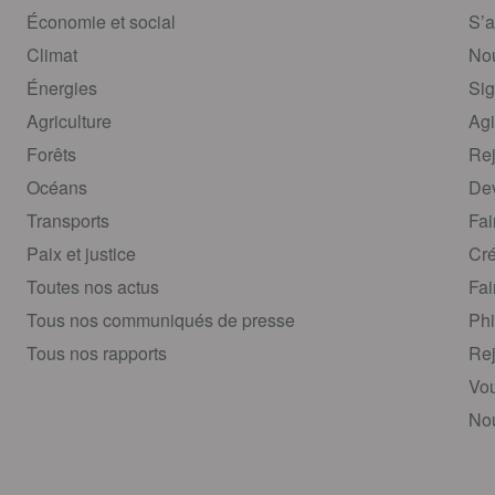
Économie et social
S’a
Climat
Nou
Énergies
Sig
Agriculture
Agi
Forêts
Rej
Océans
Dev
Transports
Fai
Paix et justice
Cré
Toutes nos actus
Fai
Tous nos communiqués de presse
Phi
Tous nos rapports
Rej
Vou
Nou