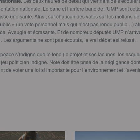
nationale.
Les deux heures de débat qui viennent de s’écouler 
entation nationale. Le banc et l’arrière banc de l’UMP sont cett
sse une santé. Ainsi, sur chaucun des votes sur les motions de 
blic » (un vote personnel mais qui n’est pas rendu public…) afin
rce. Aveugle et écrasante. Et de nombreux députés UMP n’arriv
Les arguments ne sont pas écoutés, le vrai débat est refusé.
peace s’indigne que le fond (le projet et ses lacunes, les risque
jeu politicien indigne. Note doit être prise de la négligence dont
 de voter une loi si importante pour l’environnement et l’avenir 