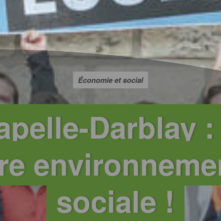
Économie et social
pelle-Darblay :
ire environnemen
sociale !