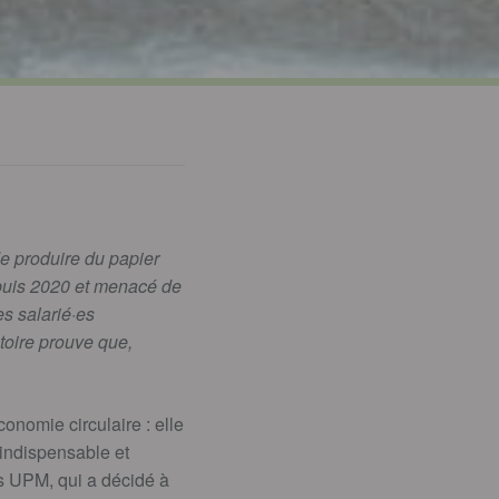
.
de produire du papier
depuis 2020 et menacé de
es salarié·es
ctoire prouve que,
onomie circulaire : elle
 indispensable et
is UPM, qui a décidé à