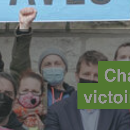
Cha
victo