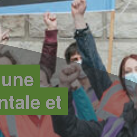
 une
tale et