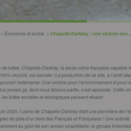
Économie et social
Chapelle-Darblay : une victoire env..
 de luttes, Chapelle-Darblay, la seule usine française capable 
100% recyclé, est sauvée ! La production de ce site, à l’arrêt 
n pouvoir redémarrer. Une victoire pour l’environnement et pour l
lus jamais ça, dont nous faisons partie, s’est associée. Cette vi
les luttes sociales et écologiques peuvent réussir.
uin 2020, l’usine de Chapelle-Darblay était une pionnière de l’éc
pier de près d’un tiers des Français et Françaises ! Une activité
samment au goût de son ancien propriétaire, le groupe finlanda