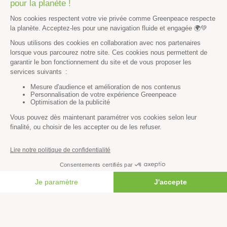
Histoire & victoires
Les bateaux de Greenpeace
S’informer
Économie et social
Climat
Énergies
Agriculture
Forêts
Océans
Transports
FAIRE UN DON
Paix et justice
Toutes nos actus
Tous nos communiqués de presse