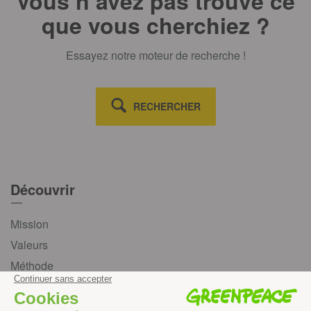
Vous n’avez pas trouvé ce
que vous cherchiez ?
Essayez notre moteur de recherche !
RECHERCHER
Découvrir
Mission
Valeurs
Méthode
Transparence financière
Fonctionnement