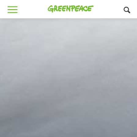
Greenpeace
MENU