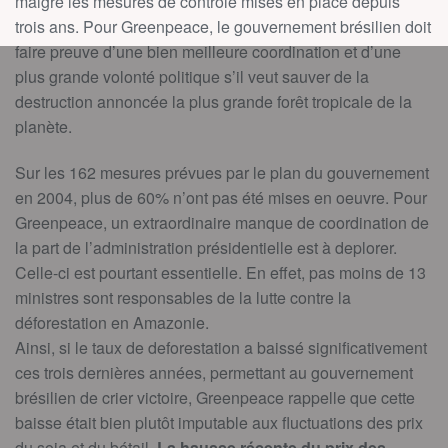
malgré les mesures de contrôle mises en place depuis
trois ans. Pour Greenpeace, le gouvernement brésilien doit
faire preuve d’une bien meilleure coordination et d’une
plus grande volonté politique s’il veut sauver de la
destruction annoncée la plus grande forêt tropicale de la
planète.
Sur les 162 mesures prévues par le plan du gouvernement
en 2004, plus de 60% n’ont pas été mises en oeuvre. Pour
Greenpeace, un extraordinaire manque de coordination de
la part de l’administration présidentielle est à deplorer.
Celle-ci est pourtant essentielle. En effet, pas moins de 13
ministres sont responsables de la lutte contre la
déforestation en Amazonie.
Ainsi, si le taux de deforestation a baissé significativement
ces trois dernières années, permettant au gouvernement
brésilien de crier victoire, Greenpeace rappelle que cette
baisse était bien plutôt imputable aux fluctuations des prix
du soja et du bétail.
La hausse récente du prix des