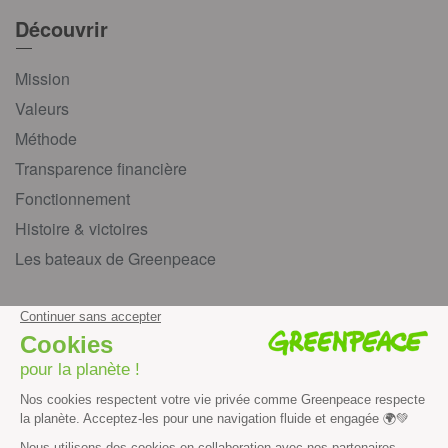
Découvrir
Mission
Valeurs
Méthode
Transparence financière
Fonctionnement
Histoire & victoires
Les bateaux de Greenpeace
S’informer
Économie et social
Climat
Énergies