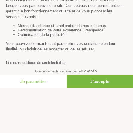
Agriculture
Forêts
Océans
Transports
Paix et justice
Toutes nos actus
Tous nos communiqués de presse
Tous nos rapports
FAIRE UN DON
Agir
S’abonner à la newsletter
Nous suivre sur les réseaux
Signer nos pétitions
Agir au quotidien