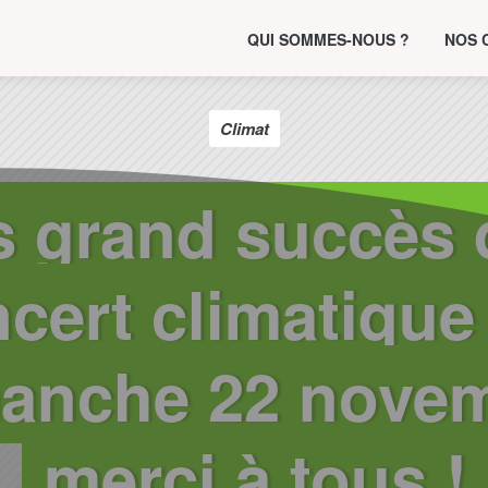
QUI SOMMES-NOUS ?
NOS 
Climat
s grand succès
cert climatique
anche 22 novem
merci à tous !