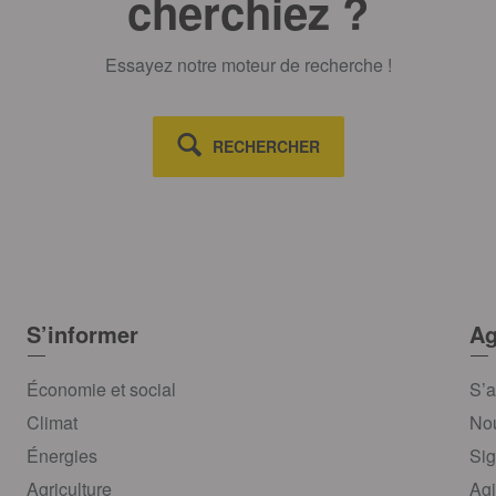
cherchiez ?
Essayez notre moteur de recherche !
RECHERCHER
S’informer
Ag
Économie et social
S’a
Climat
Nou
Énergies
Sig
Agriculture
Agi