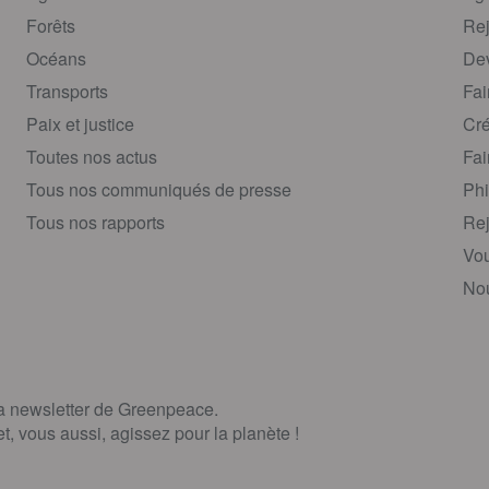
Forêts
Rej
Océans
Dev
Transports
Fai
Paix et justice
Cré
Toutes nos actus
Fai
Tous nos communiqués de presse
Phi
Tous nos rapports
Rej
Vou
Nou
la newsletter de Greenpeace.
, vous aussi, agissez pour la planète !