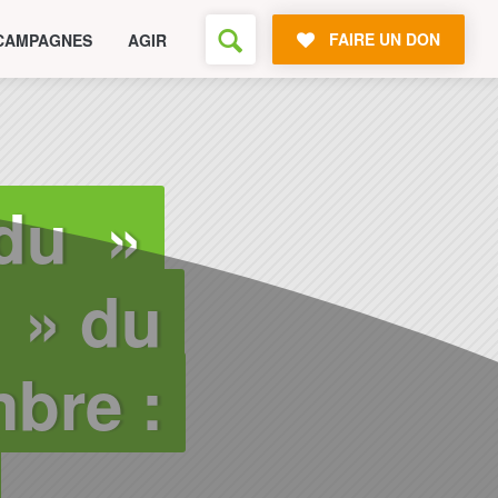
FAIRE UN DON
CAMPAGNES
AGIR
 du »
 » du
bre :