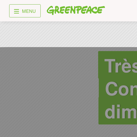
Greenpeace
MENU
Trè
Con
dim