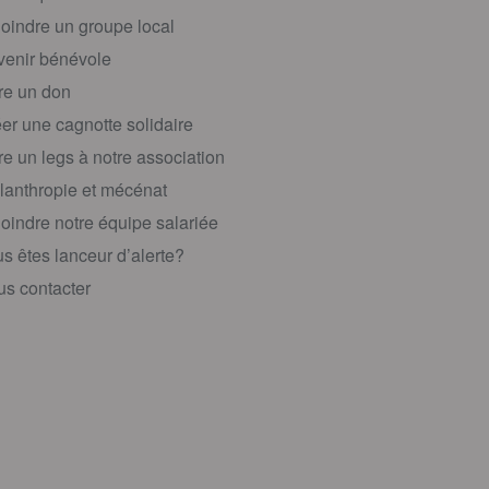
oindre un groupe local
enir bénévole
re un don
er une cagnotte solidaire
re un legs à notre association
lanthropie et mécénat
oindre notre équipe salariée
s êtes lanceur d’alerte?
s contacter