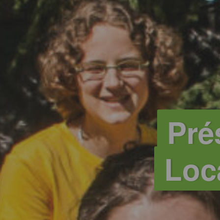
Pré
Loc