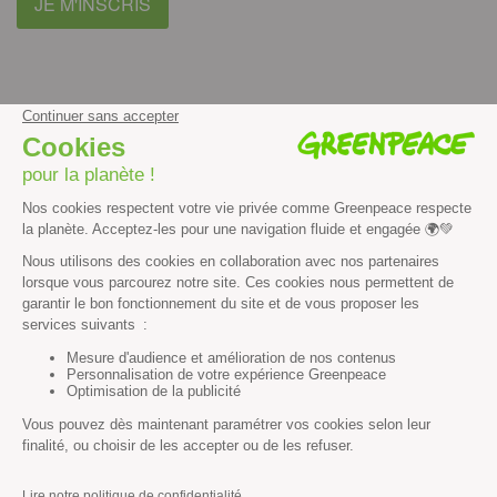
JE M'INSCRIS
facebook
instagram
youtube
Contenus et propriété intellectuelle
Mentions légales
Politique de confidentialité
Les autres sites de Greenpeace
dans le monde
Cliquez-ici pour modifier vos préférences en matière de cookies
Greenpeace
13 rue d’Enghien
75010 Paris