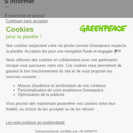
S’informer
Économie et social
Climat
Énergies
Agriculture
Forêts
Océans
Transports
Paix et justice
Toutes nos actus
Tous nos communiqués de presse
Tous nos rapports
Agir