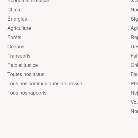
Économie et social
S’a
Climat
Nou
Énergies
Sig
Agriculture
Agi
Forêts
Rej
Océans
Dev
Transports
Fai
Paix et justice
Cré
Toutes nos actus
Fai
Tous nos communiqués de presse
Phi
Tous nos rapports
Rej
Vou
Nou