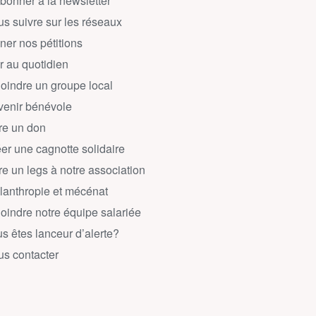
bonner à la newsletter
s suivre sur les réseaux
ner nos pétitions
r au quotidien
oindre un groupe local
enir bénévole
re un don
er une cagnotte solidaire
re un legs à notre association
lanthropie et mécénat
oindre notre équipe salariée
s êtes lanceur d’alerte?
s contacter