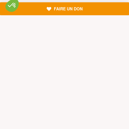
S’abonner à la newsletter
FAIRE UN DON
Nous suivre sur les réseaux
Signer nos pétitions
Agir au quotidien
Rejoindre un groupe local
Devenir bénévole
Faire un don
Créer une cagnotte solidaire
Faire un legs à notre association
Philanthropie et mécénat
Rejoindre notre équipe salariée
Vous êtes lanceur d’alerte?
Nous contacter
Newsletter