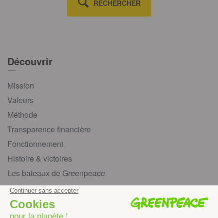
RECHERCHER
Découvrir
Mission
Valeurs
Méthode
Transparence financière
Fonctionnement
Histoire & victoires
Les bateaux de Greenpeace
S’informer