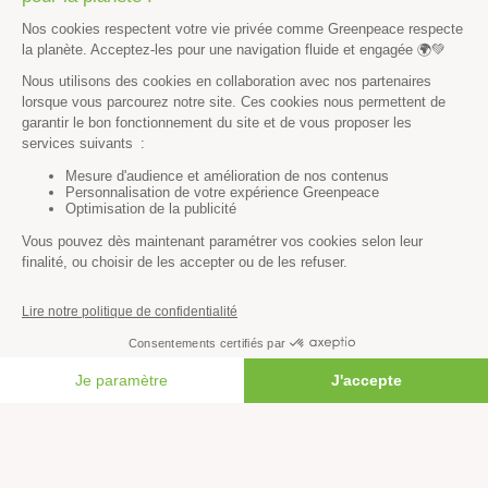
Économie et social
Climat
Énergies
Agriculture
Forêts
Océans
Transports
Paix et justice
Toutes nos actus
Tous nos communiqués de presse
Tous nos rapports
FAIRE UN DON
Agir
S’abonner à la newsletter