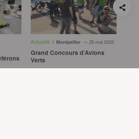
Actualité
/ Montpellier
— 26 mai 2022
Grand Concours d’Avions
éférons
Verts
e vous