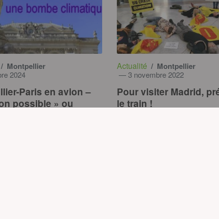
Actualité
/ Montpellier
/ Montpellier
re 2024
— 3 novembre 2022
lier-Paris en avion –
Pour visiter Madrid, pr
on possible » ou
le train !
ions horribles » ?
n’avez pas trouvé ce qu