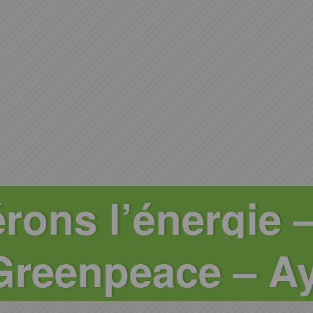
rons l’énergie –
Greenpeace – A