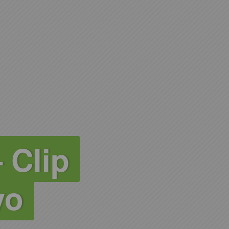
 Clip
yo