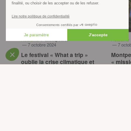
Actualité
Actualité
/ Montpellier
— 7 octobre 2024
— 7 octob
Le festival « What a trip »
Montpel
oublie la crise climatique et
« missi
fait la pub de l’aéroport
« émiss
Vous 