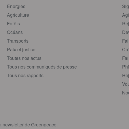
Énergies
Sig
Agriculture
Agi
Forêts
Rej
Océans
Dev
Transports
Fai
Paix et justice
Cré
Toutes nos actus
Fai
Tous nos communiqués de presse
Phi
Tous nos rapports
Rej
Vou
Nou
la newsletter de Greenpeace.