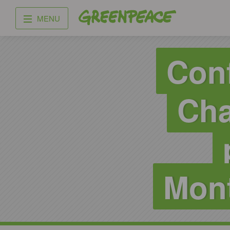
Greenpeace
MENU
Conf
Cha
Mont