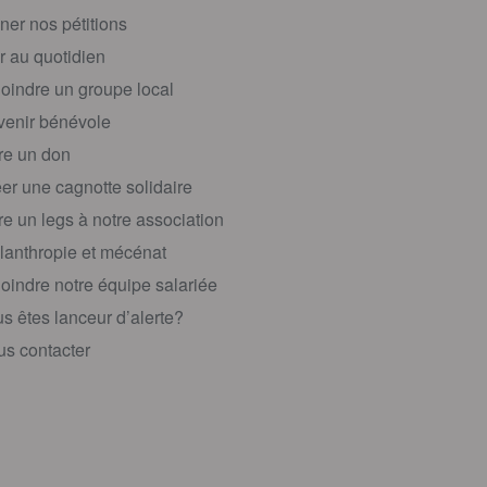
ner nos pétitions
r au quotidien
oindre un groupe local
enir bénévole
re un don
er une cagnotte solidaire
re un legs à notre association
lanthropie et mécénat
oindre notre équipe salariée
s êtes lanceur d’alerte?
s contacter