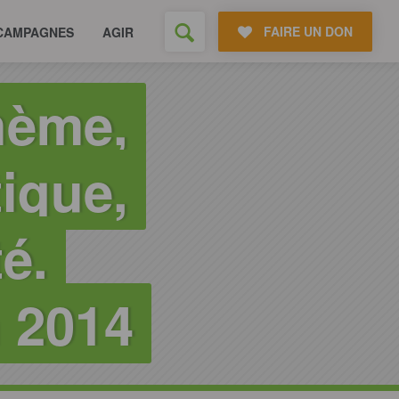
FAIRE UN DON
CAMPAGNES
AGIR
hème,
ique,
é.
n 2014