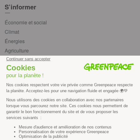
S’informer
Économie et social
Climat
Énergies
Agriculture
Forêts
Océans
Transports
Paix et justice
Toutes nos actus
Tous nos communiqués de presse
Tous nos rapports
Agir