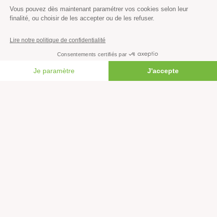
S’abonner à la newsletter
Nous suivre sur les réseaux
Signer nos pétitions
Agir au quotidien
FAIRE UN DON
Rejoindre un groupe local
Devenir bénévole
Faire un don
Créer une cagnotte solidaire
Faire un legs à notre association
Philanthropie et mécénat
Rejoindre notre équipe salariée
Vous êtes lanceur d’alerte?
Nous contacter