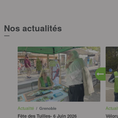
Nos actualités
T
Actualité
Actual
/ Grenoble
Fête des Tuilles- 6 Juin 2026
Vélor