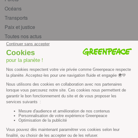
Océans
Transports
Paix et justice
Toutes nos actus
Tous nos communiqués de presse
Tous nos rapports
Agir
S’abonner à la newsletter
Nous suivre sur les réseaux
Signer nos pétitions
Agir au quotidien
Rejoindre un groupe local
Devenir bénévole