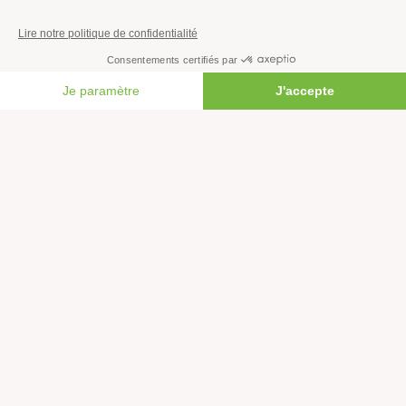
Faire un don
Créer une cagnotte solidaire
Faire un legs à notre association
FAIRE UN DON
Philanthropie et mécénat
Rejoindre notre équipe salariée
Vous êtes lanceur d’alerte?
Nous contacter
Newsletter
L'actualité environnementale décryptée : découvrez la
newsletter de Greenpeace.
Rejoignez plus d'un million de personnes en France et,
vous aussi, agissez pour la planète !
JE M'INSCRIS