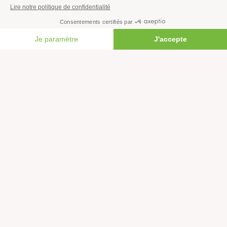
Nous contacter
FAIRE UN DON
Newsletter
L'actualité environnementale décryptée : découvrez la
newsletter de Greenpeace.
Rejoignez plus d'un million de personnes en France et,
vous aussi, agissez pour la planète !
JE M'INSCRIS
facebook
instagram
youtube