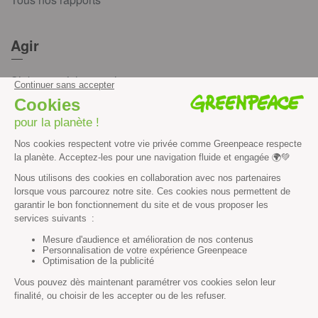
Agir
S’abonner à la newsletter
Nous suivre sur les réseaux
Signer nos pétitions
Agir au quotidien
Rejoindre un groupe local
Devenir bénévole
Faire un don
Créer une cagnotte solidaire
Faire un legs à notre association
Philanthropie et mécénat
Rejoindre notre équipe salariée
Vous êtes lanceur d’alerte?