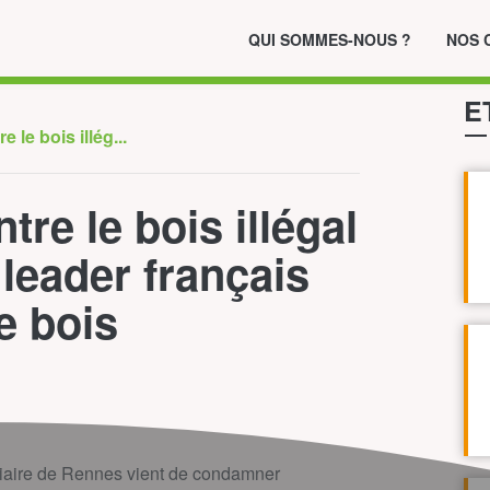
QUI SOMMES-NOUS ?
NOS 
E
 le bois illég...
re le bois illégal
leader français
e bois
iciaire de Rennes vient de condamner