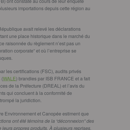
OFB) ont constaté au cours de leur enquête
lusieurs importations depuis cette région au
 République avait relevé les déclarations
tant une place historique dans le marché du
ence raisonnée du règlement n’est pas un
ation corporate” et où l’entreprise se
isques.
ar les certifications (FSC), audits privés
 (
WALE
) brandies par ISB FRANCE et a fait
ices de la Préfecture (DREAL) et l’avis du
nts qui concluent à la conformité de
trompé la juridiction.
re Environnement et Canopée estiment que
dictions ont été témoins de la “déconnexion” des
leurs propres produits. À plusieurs reprises,