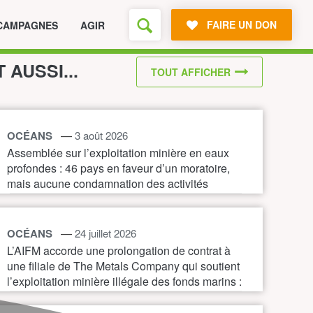
FAIRE UN DON
CAMPAGNES
AGIR
T AUSSI...
TOUT AFFICHER
—
OCÉANS
3 août 2026
Assemblée sur l’exploitation minière en eaux
profondes : 46 pays en faveur d’un moratoire,
mais aucune condamnation des activités
illégales
—
OCÉANS
24 juillet 2026
L’AIFM accorde une prolongation de contrat à
une filiale de The Metals Company qui soutient
l’exploitation minière illégale des fonds marins :
une nouvelle preuve de la nécessité d’un
moratoire immédiat