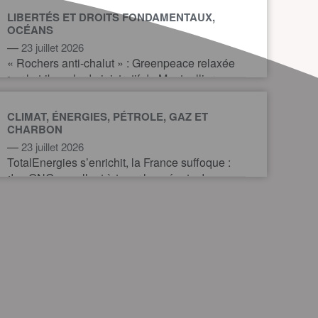
LIBERTÉS ET DROITS FONDAMENTAUX,
OCÉANS
—
23 juillet 2026
« Rochers anti-chalut » : Greenpeace relaxée
par le tribunal administratif de Montpellier
CLIMAT, ÉNERGIES, PÉTROLE, GAZ ET
CHARBON
—
23 juillet 2026
TotalEnergies s’enrichit, la France suffoque :
des ONG appellent à taxer les géants du
pétrole et du gaz pour financer l’action
climatique.