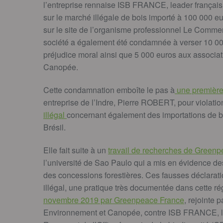
l’entreprise rennaise ISB FRANCE, leader français 
sur le marché illégale de bois importé à 100 000 e
sur le site de l’organisme professionnel Le Commer
société a également été condamnée à verser 10 00
préjudice moral ainsi que 5 000 euros aux associa
Canopée.
Cette condamnation emboîte le pas à
une premièr
entreprise de l’Indre, Pierre ROBERT, pour violati
illégal
concernant également des importations de bo
Brésil.
Elle fait suite à un
travail de recherches de Greenp
l’université de Sao Paulo qui a mis en évidence des
des concessions forestières. Ces fausses déclaratio
illégal, une pratique très documentée dans cette ré
novembre 2019 par Greenpeace France
, rejointe 
Environnement et Canopée, contre ISB FRANCE, les