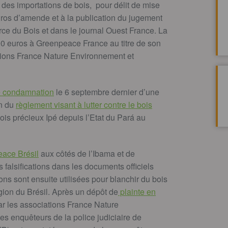
des importations de bois, pour délit de mise
uros d’amende et à la publication du jugement
ce du Bois et dans le journal Ouest France. La
0 euros à Greenpeace France au titre de son
tions France Nature Environnement et
e condamnation
le 6 septembre dernier d’une
on du
règlement visant à lutter contre le bois
is précieux Ipé depuis l’Etat du Pará au
eace Brésil
aux côtés de l’Ibama et de
 falsifications dans les documents officiels
ns sont ensuite utilisées pour blanchir du bois
gion du Brésil. Après un dépôt de
plainte en
par les associations France Nature
 enquêteurs de la police judiciaire de