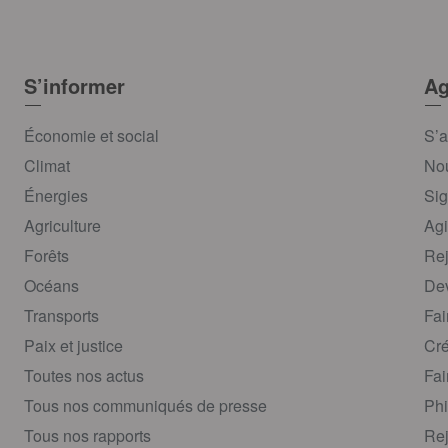
S’informer
Ag
Économie et social
S’a
Climat
Nou
Énergies
Sig
Agriculture
Agi
Forêts
Rej
Océans
Dev
Transports
Fai
Paix et justice
Cré
Toutes nos actus
Fai
Tous nos communiqués de presse
Phi
Tous nos rapports
Rej