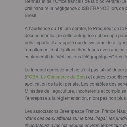
Rennes et de l’Office français de la biodiversité (
préliminaire la négligence d’ISB FRANCE lors de p
Brésil.
A l’audience du 19 juin dernier, le Procureur de la
déconcertantes de cette entreprise qui occupe pour
bois importé. Il a rappelé que le système de dilig
“empilement d’obligations théoriques avec une color
contenterait de “vérifications télégraphiques” des r
Le tribunal correctionnel ne s’est pas laissé duper p
(
FCBA
,
Le Commerce du Bois
) et autres expertises
application de la loi pénale. Les contrôles des serv
Ministère de l’agriculture, incohérents et complaisa
l’entreprise à la réglementation, n’ont pas non plus 
Les associations Greenpeace France, France Natu
“dans ces deux affaires sur le bois illégal, les juri
importateurs avec les risques environnementaux de 