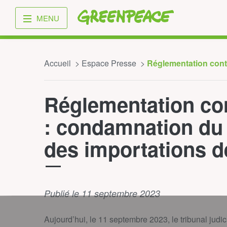
Greenpeace
MENU
Accueil
Espace Presse
Réglementation contre
Réglementation cont
: condamnation du 
des importations d
Publié le 11 septembre 2023
Aujourd’hui, le 11 septembre 2023, le tribunal jud