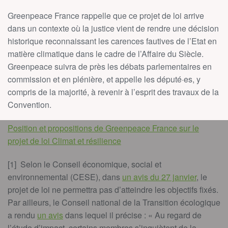
Greenpeace France rappelle que ce projet de loi arrive
dans un contexte où la justice vient de rendre une décision
historique reconnaissant les carences fautives de l’Etat en
matière climatique dans le cadre de l’Affaire du Siècle.
Greenpeace suivra de près les débats parlementaires en
commission et en plénière, et appelle les député·es, y
compris de la majorité, à revenir à l’esprit des travaux de la
Convention.
Position et propositions de Greenpeace France sur le
projet de loi Climat et résilience
[1]
Selon le Conseil économique, social et
environnemental (CESE), dans
un avis du 27 janvier
, le
projet de loi ne permettra pas d’atteindre les objectifs fixés.
Par ailleurs, le Conseil national de la Transition écologique
a rendu
un avis
dans lequel il précise : « Au regard de
l’étude d’impact, certains membres s’inquiètent de la