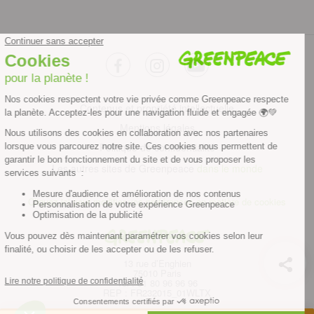
facebook
instagram
youtube
Contenus et propriété intellectuelle
Mentions légales
Politique de confidentialité
Les autres sites de Greenpeace
dans le monde
Cliquez-ici pour modifier vos préférences en matière de cookies
Greenpeace
13 rue d’Enghien
75010 Paris
Tel : 01 80 96 96 96
REP : FR232015_01WLTX
© Greenpeace France 2026