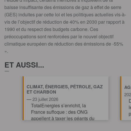
baisse insuffisante des émissions de gaz à effet de serre
(GES) induites par cette loi et les politiques actuelles vis-à-
vis de l’objectif de réduction de 40% en 2030 par rapport à
1990 et du respect des budgets carbone. Ces
préoccupations sont renforcées par le nouvel objectif
climatique européen de réduction des émissions de -55%
».
ET AUSSI...
CLIMAT, ÉNERGIES, PÉTROLE, GAZ
AG
ET CHARBON
20
—
23 juillet 2026
D
TotalEnergies s’enrichit, la
l
France suffoque : des ONG
p
appellent à taxer les géants du
pétrole et du gaz pour financer