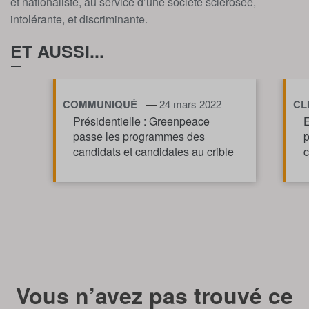
et nationaliste, au service d’une société sclérosée,
intolérante, et discriminante.
ET AUSSI...
—
COMMUNIQUÉ
24 mars 2022
CL
Présidentielle : Greenpeace
E
passe les programmes des
p
candidats et candidates au crible
c
TOUT AFFICHE
Vous n’avez pas trouvé ce