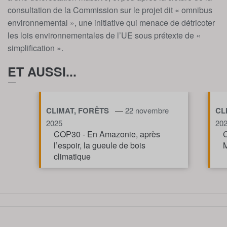
consultation de la Commission sur le projet dit « omnibus
environnemental », une initiative qui menace de détricoter
les lois environnementales de l’UE sous prétexte de «
simplification ».
ET AUSSI...
—
CLIMAT, FORÊTS
22 novembre
CL
2025
20
COP30 - En Amazonie, après
C
l’espoir, la gueule de bois
M
climatique
TOUT AFFICHE