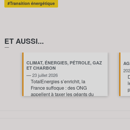
#Transition énergétique
ET AUSSI...
CLIMAT, ÉNERGIES, PÉTROLE, GAZ
AG
ET CHARBON
20
—
23 juillet 2026
D
TotalEnergies s’enrichit, la
l
France suffoque : des ONG
p
appellent à taxer les géants du
pétrole et du gaz pour financer
l’action climatique.
TOUT AFFICHE