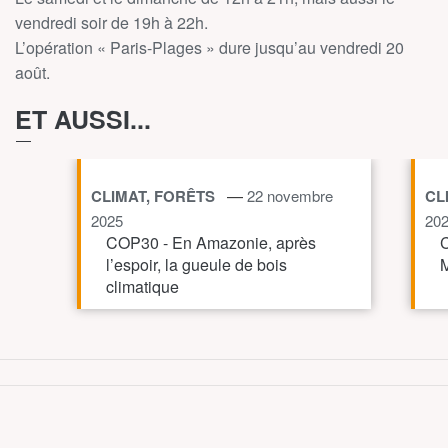
vendredi soir de 19h à 22h.
L’opération « Paris-Plages » dure jusqu’au vendredi 20
août.
ET AUSSI...
—
CLIMAT, FORÊTS
22 novembre
CL
2025
20
COP30 - En Amazonie, après
C
l’espoir, la gueule de bois
M
climatique
TOUT AFFICHE