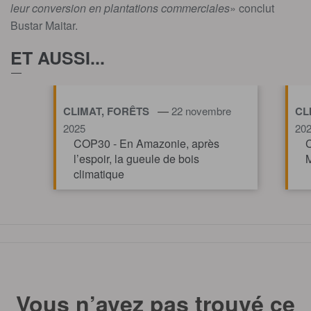
leur conversion en plantations commerciales
» conclut
Bustar Maitar.
ET AUSSI...
—
CLIMAT, FORÊTS
22 novembre
CL
2025
20
COP30 - En Amazonie, après
C
l’espoir, la gueule de bois
M
climatique
TOUT AFFICHE
Vous n’avez pas trouvé ce