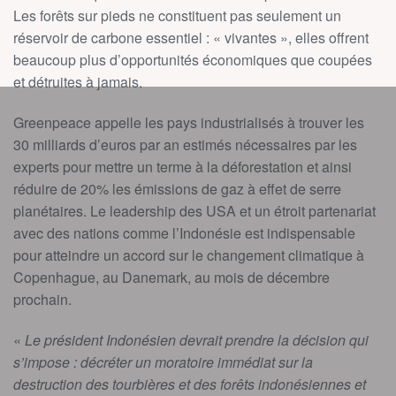
Les forêts sur pieds ne constituent pas seulement un
réservoir de carbone essentiel : « vivantes », elles offrent
beaucoup plus d’opportunités économiques que coupées
et détruites à jamais.
Greenpeace appelle les pays industrialisés à trouver les
30 milliards d’euros par an estimés nécessaires par les
experts pour mettre un terme à la déforestation et ainsi
réduire de 20% les émissions de gaz à effet de serre
planétaires. Le leadership des USA et un étroit partenariat
avec des nations comme l’Indonésie est indispensable
pour atteindre un accord sur le changement climatique à
Copenhague, au Danemark, au mois de décembre
prochain.
«
Le président Indonésien devrait prendre la décision qui
s’impose : décréter un moratoire immédiat sur la
destruction des tourbières et des forêts indonésiennes et