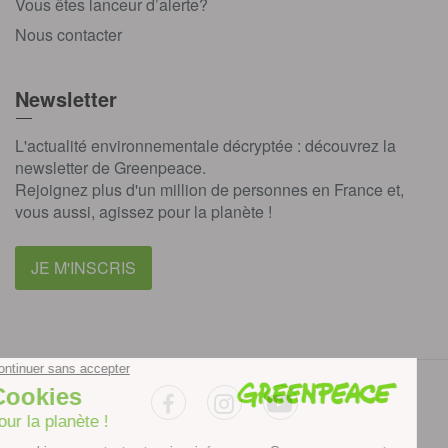
Vous êtes lanceur d’alerte?
Nous contacter
Newsletter
L'actualité environnementale décryptée : découvrez la
newsletter de Greenpeace.
Rejoignez plus d'un million de personnes en France et,
vous aussi, agissez pour la planète !
JE M'INSCRIS
facebook
instagram
youtube