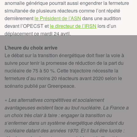
anomalie générique pourrait aussi engendrer la fermeture
simultanée de plusieurs réacteurs comme l’ont répété
dernièrement
le Président de l’ASN
dans une audition
devant l’OPECST et
le directeur de l’IRSN
lors d’un
déplacement ce mardi 24 avril.
L’heure du choix arrive
Le débat sur la transition énergétique doit fixer la voie à
suivre pour tenir la promesse de réduction de la part du
nucléaire de 75 à 50 %. Cette trajectoire nécessite la
fermeture d’au moins 20 réacteurs avant 2020 selon le
scénario publié par Greenpeace.
«
Les alternatives compétitives et socialement
avantageuses existent face au tout nucléaire. La France a
un choix très clair à faire : engager la transition ou
s’enfermer dans un système énergétique dépendant du
nucléaire datant des années 1970. Et il faut être lucide :