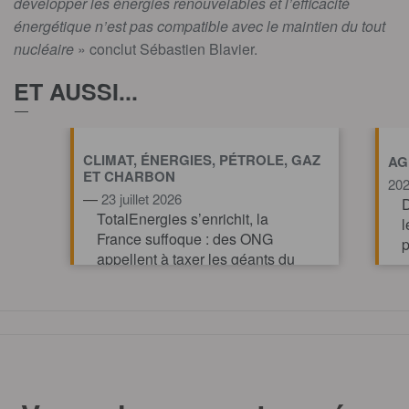
développer les énergies renouvelables et l’efficacité
énergétique n’est pas compatible avec le maintien du tout
nucléaire
» conclut Sébastien Blavier.
ET AUSSI...
CLIMAT, ÉNERGIES, PÉTROLE, GAZ
AG
ET CHARBON
20
—
23 juillet 2026
D
TotalEnergies s’enrichit, la
l
France suffoque : des ONG
p
appellent à taxer les géants du
pétrole et du gaz pour financer
l’action climatique.
TOUT AFFICHE