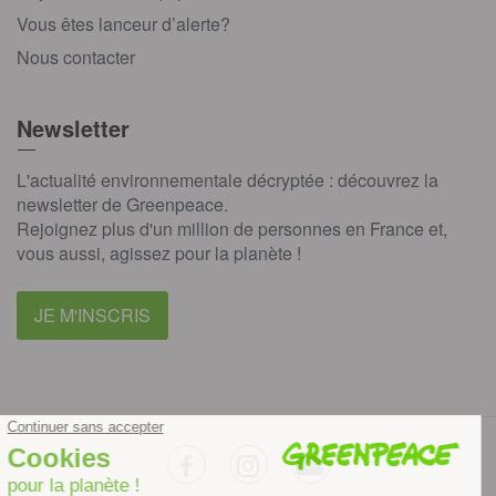
Vous êtes lanceur d’alerte?
Nous contacter
Newsletter
L'actualité environnementale décryptée : découvrez la
newsletter de Greenpeace.
Rejoignez plus d'un million de personnes en France et,
vous aussi, agissez pour la planète !
JE M'INSCRIS
facebook
instagram
youtube