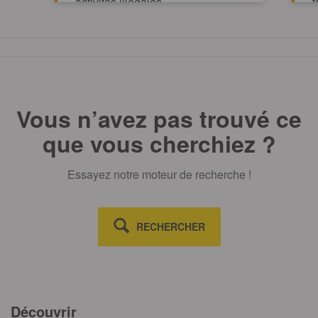
activités illégales
f
p
TOUT AFFICHE
m
Vous n’avez pas trouvé ce
que vous cherchiez ?
Essayez notre moteur de recherche !
RECHERCHER
Découvrir