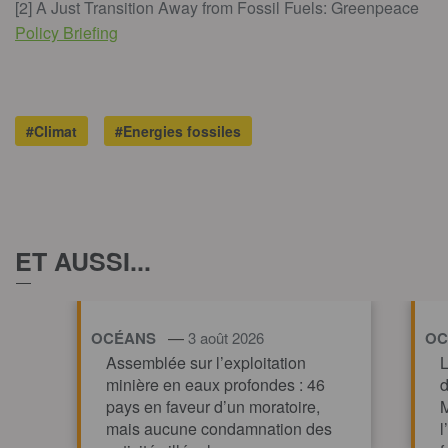
[2] A Just Transition Away from Fossil Fuels: Greenpeace
Policy Briefing
#Climat
#Energies fossiles
ET AUSSI...
—
OCÉANS
3 août 2026
OC
Assemblée sur l’exploitation
L
minière en eaux profondes : 46
d
pays en faveur d’un moratoire,
M
mais aucune condamnation des
l