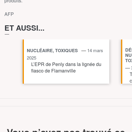
produits.
AFP
ET AUSSI...
DÉ
—
NUCLÉAIRE, TOXIQUES
14 mars
NU
2025
TO
L’EPR de Penly dans la lignée du
—
fiasco de Flamanville
T
c
l
c
TOUT AFFICHE