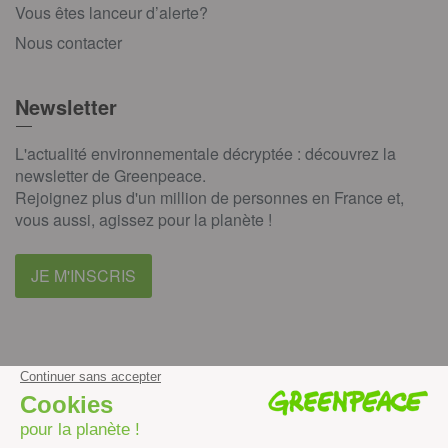
Vous êtes lanceur d’alerte?
Nous contacter
Newsletter
L'actualité environnementale décryptée : découvrez la
newsletter de Greenpeace.
Rejoignez plus d'un million de personnes en France et,
vous aussi, agissez pour la planète !
JE M'INSCRIS
facebook
instagram
youtube