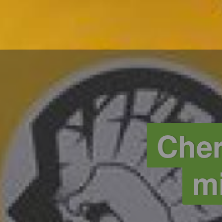
Cher
m