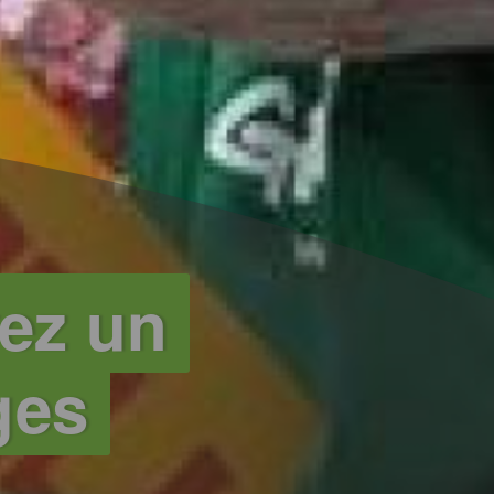
ez un
ges