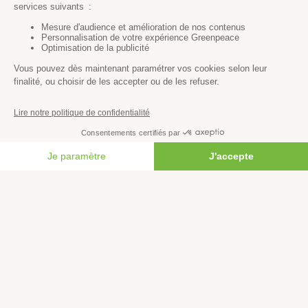
Océans
Transports
Paix et justice
Toutes nos actus
Tous nos communiqués de presse
Tous nos rapports
Agir
FAIRE UN DON
S’abonner à la newsletter
Nous suivre sur les réseaux
Signer nos pétitions
Agir au quotidien
Rejoindre un groupe local
Devenir bénévole