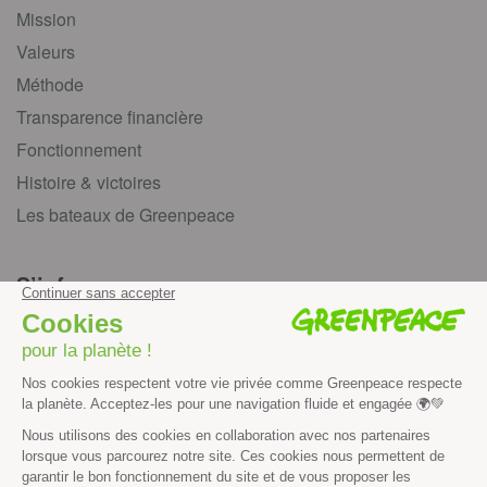
Mission
Valeurs
Méthode
Transparence financière
Fonctionnement
Histoire & victoires
Les bateaux de Greenpeace
S’informer
Économie et social
Climat
Énergies
Agriculture
Forêts