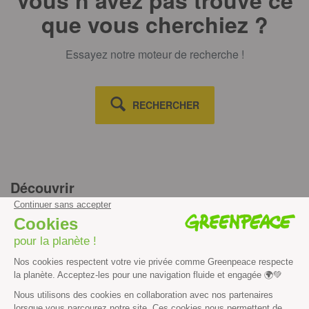
que vous cherchiez ?
Essayez notre moteur de recherche !
RECHERCHER
Découvrir
Mission
Valeurs
Méthode
Transparence financière
Fonctionnement