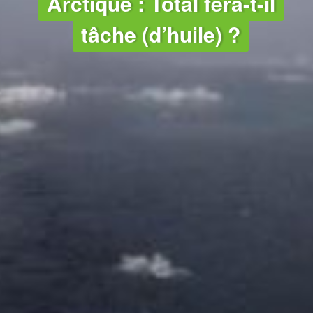
Arctique : Total fera-t-il
tâche (d’huile) ?