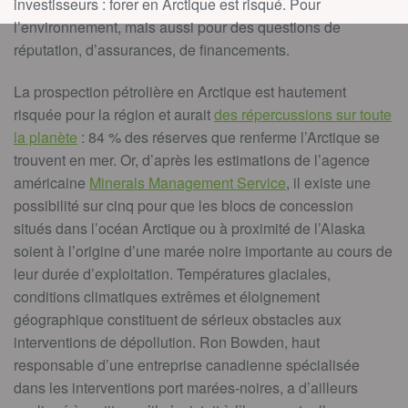
investisseurs : forer en Arctique est risqué. Pour
l’environnement, mais aussi pour des questions de
réputation, d’assurances, de financements.
La prospection pétrolière en Arctique est hautement
risquée pour la région et aurait
des répercussions sur toute
la planète
: 84 % des réserves que renferme l’Arctique se
trouvent en mer. Or, d’après les estimations de l’agence
américaine
Minerals Management Service
, il existe une
possibilité sur cinq pour que les blocs de concession
situés dans l’océan Arctique ou à proximité de l’Alaska
soient à l’origine d’une marée noire importante au cours de
leur durée d’exploitation. Températures glaciales,
conditions climatiques extrêmes et éloignement
géographique constituent de sérieux obstacles aux
interventions de dépollution. Ron Bowden, haut
responsable d’une entreprise canadienne spécialisée
dans les interventions port marées-noires, a d’ailleurs