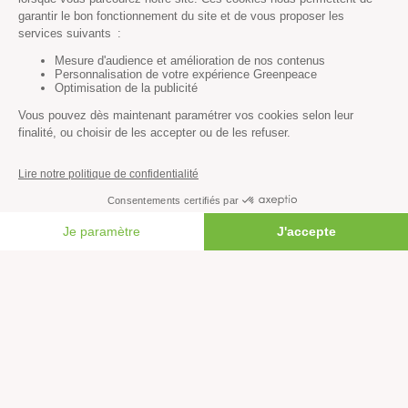
Histoire & victoires
Les bateaux de Greenpeace
S’informer
Économie et social
Climat
Énergies
FAIRE UN DON
Agriculture
Forêts
Océans
Transports
Paix et justice
Toutes nos actus
Tous nos communiqués de presse