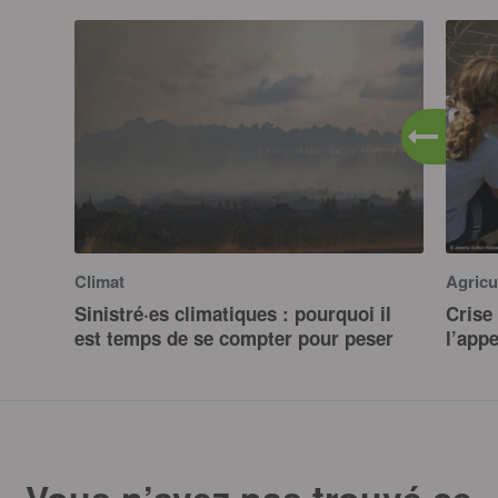
Climat
Agricu
Sinistré·es climatiques : pourquoi il
Crise 
est temps de se compter pour peser
l’app
Vous n’avez pas trouvé ce