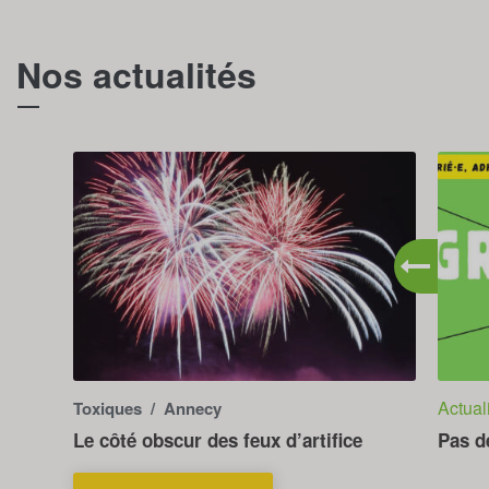
Nos actualités
T
Actual
Toxiques
/ Annecy
Le côté obscur des feux d’artifice
Pas d