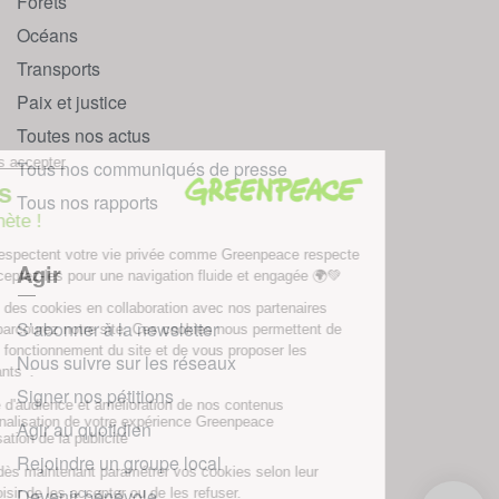
Forêts
Océans
Transports
Paix et justice
Toutes nos actus
Tous nos communiqués de presse
Tous nos rapports
Agir
S’abonner à la newsletter
Nous suivre sur les réseaux
Signer nos pétitions
Agir au quotidien
Rejoindre un groupe local
Devenir bénévole