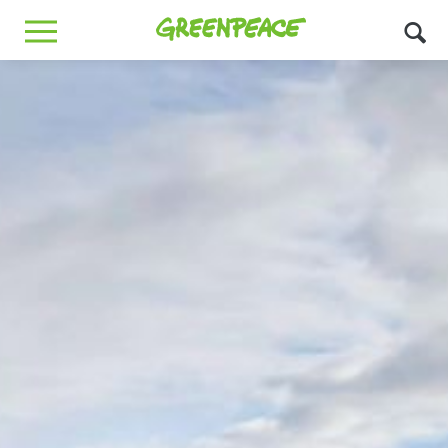
Greenpeace
MENU