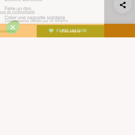
Faire un don
Créer une cagnotte solidaire
Faire un legs à notre association
FAIRE UN DON
Philanthropie et mécénat
Rejoindre notre équipe salariée
Vous êtes lanceur d’alerte?
Nous contacter
Newsletter
L'actualité environnementale décryptée : découvrez la
newsletter de Greenpeace.
Rejoignez plus d'un million de personnes en France et,
vous aussi, agissez pour la planète !
JE M'INSCRIS