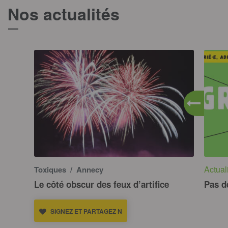
Nos actualités
T
Actual
Toxiques
/ Annecy
Le côté obscur des feux d’artifice
Pas d
SIGNEZ ET PARTAGEZ N