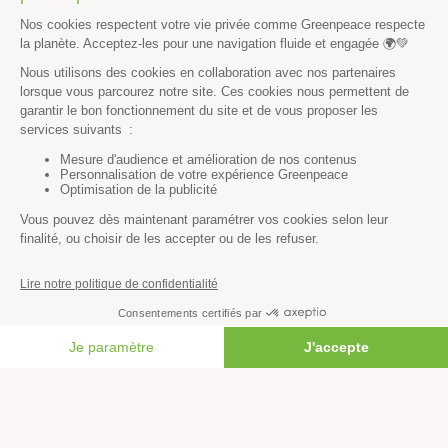
Valeurs
Méthode
Transparence financière
Fonctionnement
Histoire & victoires
Les bateaux de Greenpeace
S’informer
Économie et social
Climat
FAIRE UN DON
Énergies
Agriculture
Forêts
Océans