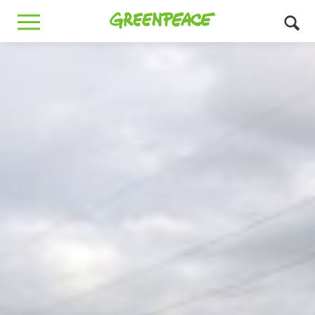
Greenpeace
MENU