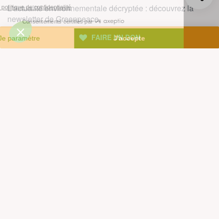
L'actualité environnementale décryptée : découvrez la
newsletter de Greenpeace.
Rejoignez plus d'un million de personnes en France et,
FAIRE UN DON
vous aussi, agissez pour la planète !
JE M'INSCRIS
facebook
instagram
youtube
Contenus et propriété intellectuelle
Mentions légales
Politique de confidentialité
Les autres sites de Greenpeace
dans le monde