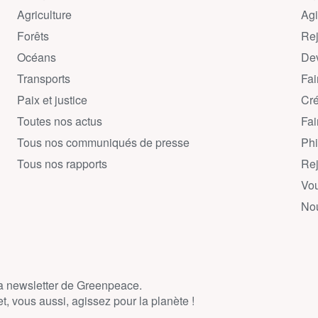
Agriculture
Agi
Forêts
Rej
Océans
Dev
Transports
Fai
Paix et justice
Cré
Toutes nos actus
Fai
Tous nos communiqués de presse
Phi
Tous nos rapports
Rej
Vou
Nou
la newsletter de Greenpeace.
, vous aussi, agissez pour la planète !