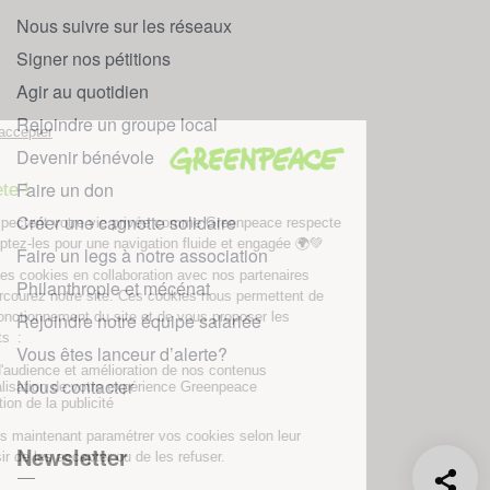
Nous suivre sur les réseaux
Signer nos pétitions
Agir au quotidien
Rejoindre un groupe local
Devenir bénévole
Faire un don
Créer une cagnotte solidaire
Faire un legs à notre association
Philanthropie et mécénat
Rejoindre notre équipe salariée
Vous êtes lanceur d’alerte?
Nous contacter
Newsletter