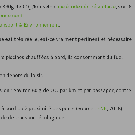
on 390g de CO₂ /km selon
une étude néo zélandaise
, soit 6
ironnement
.
Transport & Environnement
.
e est très réelle, est-ce vraiment pertinent et nécessaire
rs piscines chauffées à bord, ils consomment du fuel
en dehors du loisir.
avion : environ 60 g de CO₂ par km et par passager, contre
 à bord qu’à proximité des ports (Source :
FNE
, 2018).
mode de transport écologique.