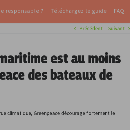
me responsable ?
Téléchargez le guide
FAQ
Précédent
Suivant
 maritime est au moins
peace des bateaux de
e vue climatique, Greenpeace décourage fortement le