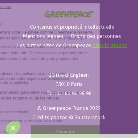
Contenus et propriété intellectuelle
Mentions légales
Droits des personnes
Les autres sites de Greenpeace
dans le monde
13 rue d’Enghien
75010 Paris
Tel : 01 80 96 96 96
© Greenpeace France 2022
Crédits photos © Shutterstock