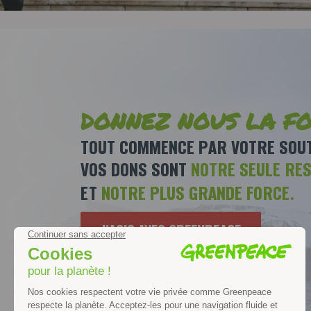
DONNEZ NOUS LA FO
TOUT COMMENCE PAR VOTRE SOUT
VOS DONS SONT
NOTRE SEULE RE
ET
NOTRE PLUS GRANDE FORCE.
J’AGIS AVEC GREENPEACE