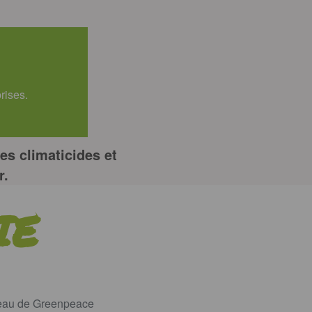
rises.
es climaticides et
r
.
IE
ureau de Greenpeace