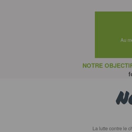
Au mo
NOTRE OBJECTIF
f
N
La lutte contre le