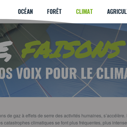
OCÉAN
FORÊT
CLIMAT
AGRICU
E,
FAISONS
OS VOIX POUR LE CLIM
 de gaz à effets de serre des activités humaines, s’accélère. La
es catastrophes climatiques se font plus fréquentes, plus intense