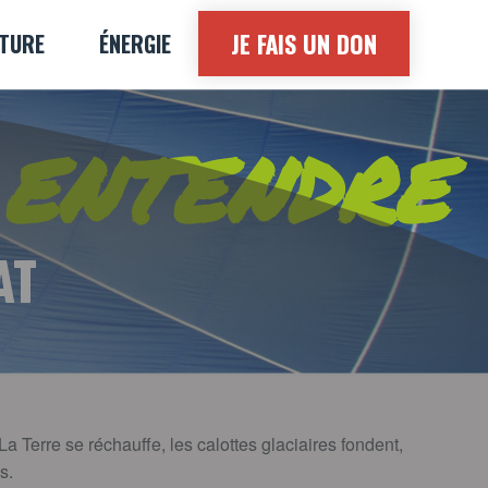
JE FAIS UN DON
LTURE
ÉNERGIE
 ENTENDRE
AT
 Terre se réchauffe, les calottes glaciaires fondent,
s.