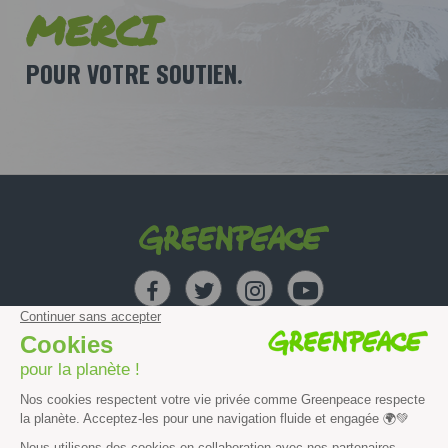
MERCI
POUR VOTRE SOUTIEN.
Greenpeace
facebook
twitter
instagram
youtube
OCÉAN
FORÊT
CLIMAT
AGRICULTURE
ÉNERGIE