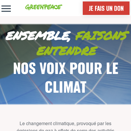
JE FAIS UN DON
Greenpeace
ENSEMBLE,
FAISONS
ENTENDRE
NOS VOIX POUR LE
CLIMAT
Le changement climatique, provoqué par les
émissions de gaz à effets de serre des activités