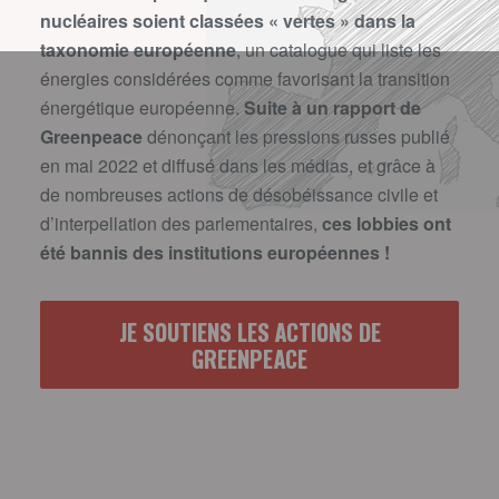
nucléaires soient classées « vertes » dans la
taxonomie européenne
, un catalogue qui liste les
énergies considérées comme favorisant la transition
énergétique européenne.
Suite à un rapport de
Greenpeace
dénonçant les pressions russes publié
en mai 2022 et diffusé dans les médias, et grâce à
de nombreuses actions de désobéissance civile et
d’interpellation des parlementaires,
ces lobbies ont
été bannis des institutions européennes !
JE SOUTIENS LES ACTIONS DE
GREENPEACE