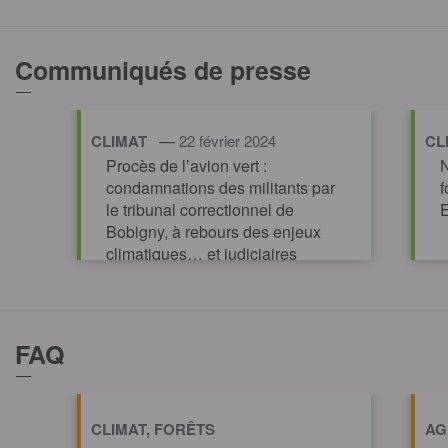
TOUT AFFICHER
Communiqués de presse
—
CLIMAT
22 février 2024
CL
Procès de l’avion vert :
N
condamnations des militants par
f
le tribunal correctionnel de
E
Bobigny, à rebours des enjeux
climatiques… et judiciaires
TOUT AFFICHER
FAQ
CLIMAT, FORÊTS
AG