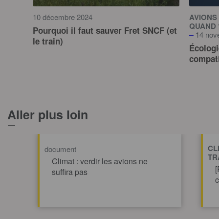
10 décembre 2024
AVIONS 
QUAND 
Pourquoi il faut sauver Fret SNCF (et
–
14 nov
le train)
Écologi
compati
TOUT AFFICHE
Aller plus loin
CL
document
TR
Climat : verdir les avions ne
[
suffira pas
c