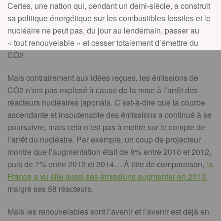
Certes, une nation qui, pendant un demi-siècle, a construit
sa politique énergétique sur les combustibles fossiles et le
nucléaire ne peut pas, du jour au lendemain, passer au
« tout renouvelable » et cesser totalement d’émettre du
CO2.
Mais contrairement aux idées reçues, les émissions de
CO2 n’ont pas explosé à cause de la mise à l’arrêt des
réacteurs nucléaires japonais. C’est-à-dire que la courbe
ascendante et insoutenable des émissions a continué à se
poursuivre, mais cela n’est pas à mettre sur le compte de
l’arrêt du nucléaire. Par exemple, un coup de projecteur
montre que l’augmentation était de 8% entre 2010 et 2012,
puis de 7% entre 2012 et 2014… À titre de comparaison,
la
France a vu elle aussi ses émissions augmenter en 2013
,
malgré ses 58 réacteurs.
Mais les renouvelables sont l’avenir et l’avenir est déjà en