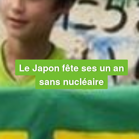
CLIMAT
Le Japon fête ses un an
sans nucléaire