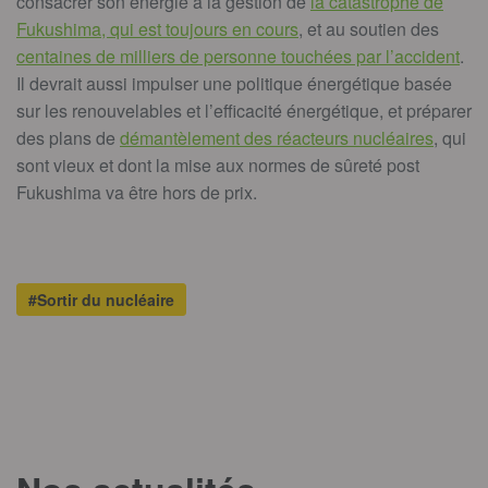
consacrer son énergie à la gestion de
la catastrophe de
Fukushima, qui est toujours en cours
, et au soutien des
centaines de milliers de personne touchées par l’accident
.
Il devrait aussi impulser une politique énergétique basée
sur les renouvelables et l’efficacité énergétique, et préparer
des plans de
démantèlement des réacteurs nucléaires
, qui
sont vieux et dont la mise aux normes de sûreté post
Fukushima va être hors de prix.
#Sortir du nucléaire
T