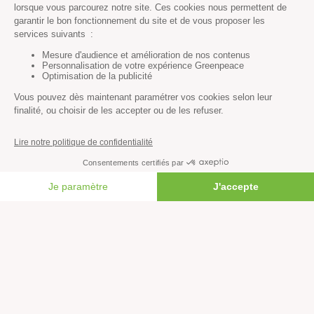
Agir
S’abonner à la newsletter
Nous suivre sur les réseaux
Signer nos pétitions
Agir au quotidien
Rejoindre un groupe local
Devenir bénévole
Faire un don
FAIRE UN DON
Créer une cagnotte solidaire
Faire un legs à notre association
Philanthropie et mécénat
Rejoindre notre équipe salariée
Vous êtes lanceur d’alerte?
Nous contacter