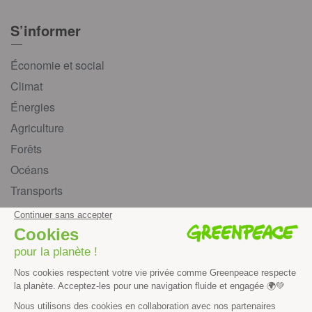
S’informer
Économie et social
Climat
Énergies
Agriculture
Forêts
Océans
Transports
Paix et justice
Toutes nos actus
Tous nos communiqués de presse
Tous nos rapports