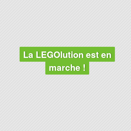
CLIMAT
La LEGOlution est en
marche !